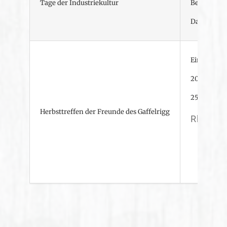
Tage der Industriekultur
Beim nächs
Das Planen 
Ein Fester
2025 war w
25.09 -27.0
Herbsttreffen der Freunde des Gaffelrigg
Rhinpla